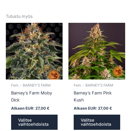
Tutustu myös
Tällä
Tällä
tuotteella
tuotte
on
on
useampi
usea
muunnelma.
muun
Voit
Voit
tehdä
tehd
valinnat
valin
tuotteen
tuott
Fem. - BARNEY'S FARM
Fem. - BARNEY'S FARM
sivulla.
sivull
Barney’s Farm Moby
Barney’s Farm Pink
Dick
Kush
Alkaen EUR:
27,00
€
Alkaen EUR:
27,00
€
Valitse
Valitse
vaihtoehdoista
vaihtoehdoista