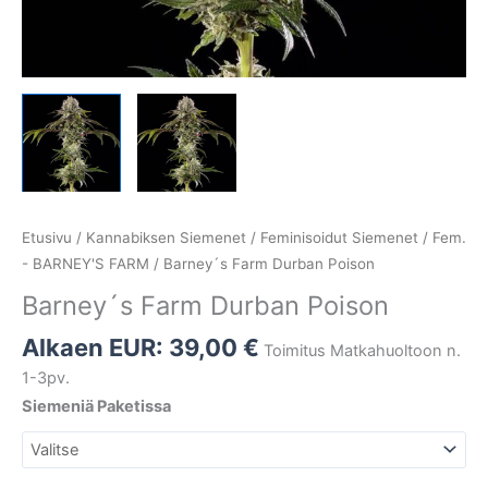
Etusivu
/
Kannabiksen Siemenet
/
Feminisoidut Siemenet
/
Fem.
- BARNEY'S FARM
/ Barney´s Farm Durban Poison
Barney´s Farm Durban Poison
Alkaen EUR:
39,00
€
Toimitus Matkahuoltoon n.
1-3pv.
Siemeniä Paketissa