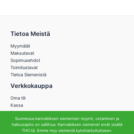
Tietoa Meistä
Myymälät
Maksutavat
Sopimusehdot
Toimitustavat
Tietoa Siemenistä
Verkkokauppa
Oma tili
Kassa
Kauppa
Suomessa kannabiksen siementen myynti, ostaminen ja
Ostoskori
hallussapito on sallittua. Kannabiksen siemenet eivät sisällä
Helsingin Myymälä
THC:tä. Emme myy siemeniä kylvötarkoitukseen.