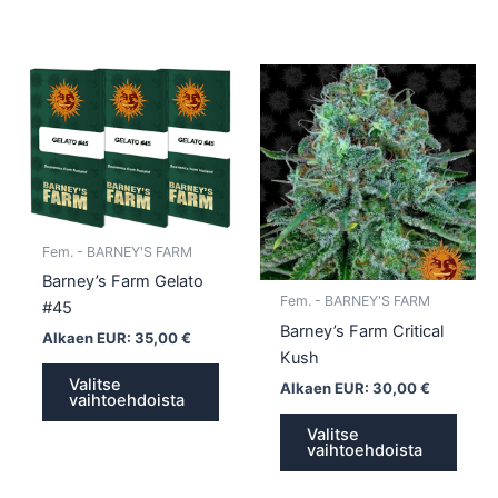
Tällä
Tällä
tuotteella
tuotte
on
on
useampi
usea
muunnelma.
muun
Voit
Voit
tehdä
tehd
Fem. - BARNEY'S FARM
valinnat
valin
Barney’s Farm Gelato
tuotteen
tuott
Fem. - BARNEY'S FARM
#45
sivulla.
sivull
Barney’s Farm Critical
Alkaen EUR:
35,00
€
Kush
Valitse
Alkaen EUR:
30,00
€
vaihtoehdoista
Valitse
vaihtoehdoista