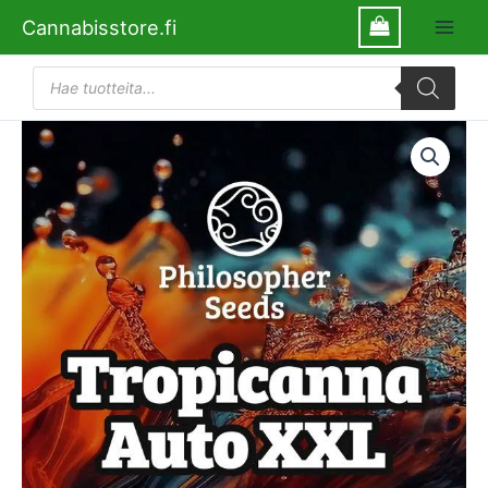
Siirry
Cannabisstore.fi
sisältöön
Products
search
Auto
Tropicanna
XXL
Philosopher
määrä