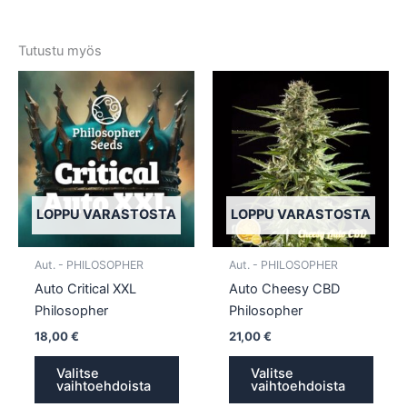
Tutustu myös
Tällä
Tällä
tuotteella
tuotte
on
on
useampi
usea
muunnelma.
muun
Voit
Voit
tehdä
tehd
LOPPU VARASTOSTA
LOPPU VARASTOSTA
valinnat
valin
tuotteen
tuott
Aut. - PHILOSOPHER
Aut. - PHILOSOPHER
sivulla.
sivull
Auto Critical XXL
Auto Cheesy CBD
Philosopher
Philosopher
18,00
€
21,00
€
Valitse
Valitse
vaihtoehdoista
vaihtoehdoista