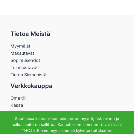
Tietoa Meistä
Myymälät
Maksutavat
Sopimusehdot
Toimitustavat
Tietoa Siemenistä
Verkkokauppa
Oma tili
Kassa
Kauppa
Suomessa kannabiksen siementen myynti, ostaminen ja
Ostoskori
hallussapito on sallittua. Kannabiksen siemenet eivät sisällä
Helsingin Myymälä
THC:tä. Emme myy siemeniä kylvötarkoitukseen.