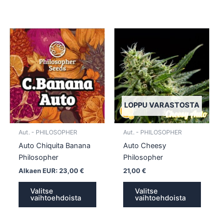
Tällä
Tällä
tuotteella
tuotte
on
on
useampi
usea
muunnelma.
muun
Voit
Voit
tehdä
tehd
LOPPU VARASTOSTA
valinnat
valin
tuotteen
tuott
Aut. - PHILOSOPHER
Aut. - PHILOSOPHER
sivulla.
sivull
Auto Chiquita Banana
Auto Cheesy
Philosopher
Philosopher
Alkaen EUR:
23,00
€
21,00
€
Valitse
Valitse
vaihtoehdoista
vaihtoehdoista