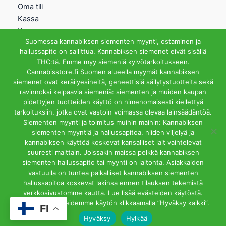
Oma tili
Kassa
Kauppa
Suomessa kannabiksen siementen myynti, ostaminen ja
Ostoskori
hallussapito on sallittua. Kannabiksen siemenet eivät sisällä
Helsingin Myymälä
THC:tä. Emme myy siemeniä kylvötarkoitukseen.
Cannabisstore.fi Suomen alueella myymät kannabiksen
Aukioloajat
siemenet ovat keräilyesineitä, geneettisiä säilytystuotteita sekä
Ma-Pe 12-18 La 12-15
ravinnoksi kelpaavia siemeniä: siementen ja muiden kaupan
Riihipellonkuja 3, 00390
pidettyjen tuotteiden käyttö on nimenomaisesti kiellettyä
Helsinki
tarkoituksiin, jotka ovat vastoin voimassa olevaa lainsäädäntöä.
info@cannabisstore.fi
Siementen myynti ja toimitus muihin maihin: Kannabiksen
siementen myyntiä ja hallussapitoa, niiden viljelyä ja
kannabiksen käyttöä koskevat kansalliset lait vaihtelevat
suuresti maittain. Joissakin maissa pelkkä kannabiksen
siementen hallussapito tai myynti on laitonta. Asiakkaiden
vastuulla on tuntea paikalliset kannabiksen siementen
hallussapitoa koskevat lakinsa ennen tilauksen tekemistä
Cannabisstore.fi | Kannabiksen Siemeniä Verkkokaupasta ja
verkkosivustomme kautta. Lue lisää evästeiden käytöstä.
Kivijalkamyymälästä. Helsinki
Hyväksyt evästeidemme käytön klikkaamalla ”Hyväksy kaikki”.
FI
Hyväksy
Hylkää