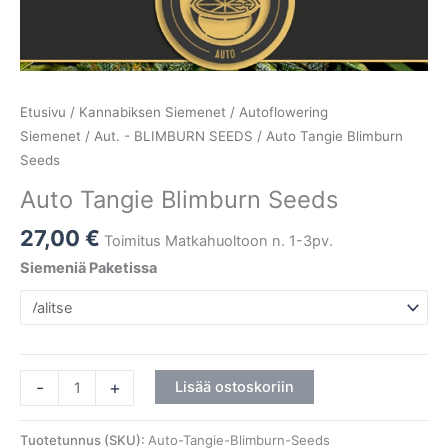
Etusivu
/
Kannabiksen Siemenet
/
Autoflowering
Siemenet
/
Aut. - BLIMBURN SEEDS
/ Auto Tangie Blimburn
Seeds
Auto Tangie Blimburn Seeds
27,00
€
Toimitus Matkahuoltoon n. 1-3pv.
Siemeniä Paketissa
-
+
Lisää ostoskoriin
Tuotetunnus (SKU):
Auto-Tangie-Blimburn-Seeds