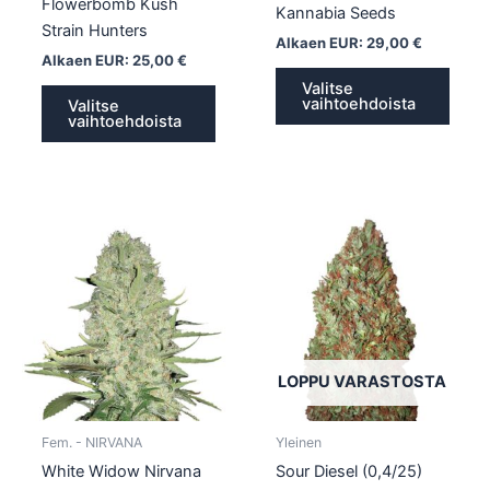
Flowerbomb Kush
Kannabia Seeds
Strain Hunters
Alkaen EUR:
29,00
€
Alkaen EUR:
25,00
€
Valitse
vaihtoehdoista
Valitse
vaihtoehdoista
Tällä
Tällä
tuotteella
tuotte
on
on
useampi
usea
muunnelma.
muun
Voit
Voit
tehdä
tehd
LOPPU VARASTOSTA
valinnat
valin
tuotteen
tuott
Fem. - NIRVANA
Yleinen
sivulla.
sivull
White Widow Nirvana
Sour Diesel (0,4/25)