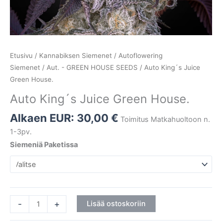
Etusivu
/
Kannabiksen Siemenet
/
Autoflowering
Siemenet
/
Aut. - GREEN HOUSE SEEDS
/ Auto King´s Juice
Green House.
Auto King´s Juice Green House.
Alkaen EUR:
30,00
€
Toimitus Matkahuoltoon n.
1-3pv.
Siemeniä Paketissa
-
+
Lisää ostoskoriin