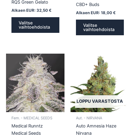
RQS Green Gelato
CBD+ Buds
Alkaen EUR:
32,50
€
Alkaen EUR:
18,00
€
Valitse
Valitse
vaihtoehdoista
vaihtoehdoista
Tällä
Tällä
tuotteella
tuotte
on
on
useampi
usea
muunnelma.
muun
Voit
Voit
tehdä
tehd
LOPPU VARASTOSTA
valinnat
valin
tuotteen
tuott
Fem. - MEDICAL SEEDS
Aut. - NIRVANA
sivulla.
sivull
Medical Runntz
Auto Amnesia Haze
Medical Seeds
Nirvana