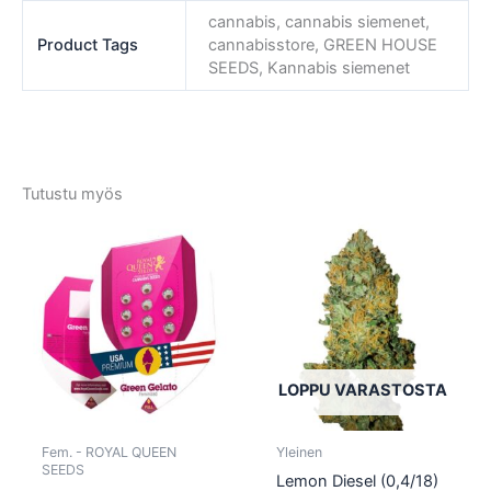
cannabis, cannabis siemenet,
Product Tags
cannabisstore, GREEN HOUSE
SEEDS, Kannabis siemenet
Tutustu myös
Tällä
Tällä
tuotteella
tuotte
on
on
useampi
usea
muunnelma.
muun
Voit
Voit
tehdä
tehd
LOPPU VARASTOSTA
valinnat
valin
tuotteen
tuott
Fem. - ROYAL QUEEN
Yleinen
sivulla.
sivull
SEEDS
Lemon Diesel (0,4/18)