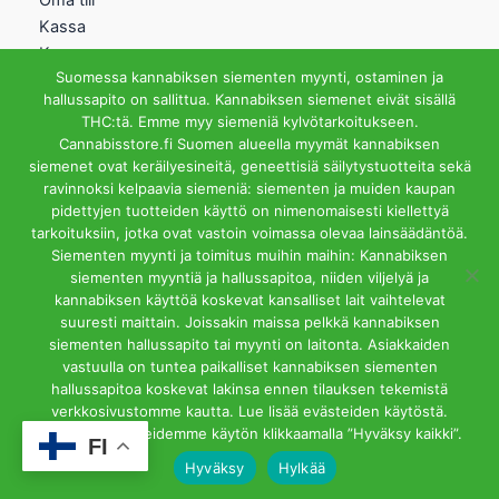
Oma tili
Kassa
Kauppa
Suomessa kannabiksen siementen myynti, ostaminen ja
Ostoskori
hallussapito on sallittua. Kannabiksen siemenet eivät sisällä
Helsingin Myymälä
THC:tä. Emme myy siemeniä kylvötarkoitukseen.
Cannabisstore.fi Suomen alueella myymät kannabiksen
Aukioloajat
siemenet ovat keräilyesineitä, geneettisiä säilytystuotteita sekä
Ma-Pe 12-18 La 12-15
ravinnoksi kelpaavia siemeniä: siementen ja muiden kaupan
Riihipellonkuja 3, 00390
pidettyjen tuotteiden käyttö on nimenomaisesti kiellettyä
Helsinki
tarkoituksiin, jotka ovat vastoin voimassa olevaa lainsäädäntöä.
info@cannabisstore.fi
Siementen myynti ja toimitus muihin maihin: Kannabiksen
siementen myyntiä ja hallussapitoa, niiden viljelyä ja
kannabiksen käyttöä koskevat kansalliset lait vaihtelevat
suuresti maittain. Joissakin maissa pelkkä kannabiksen
siementen hallussapito tai myynti on laitonta. Asiakkaiden
vastuulla on tuntea paikalliset kannabiksen siementen
hallussapitoa koskevat lakinsa ennen tilauksen tekemistä
Cannabisstore.fi | Kannabiksen Siemeniä Verkkokaupasta ja
verkkosivustomme kautta. Lue lisää evästeiden käytöstä.
Kivijalkamyymälästä. Helsinki
Hyväksyt evästeidemme käytön klikkaamalla ”Hyväksy kaikki”.
FI
Hyväksy
Hylkää