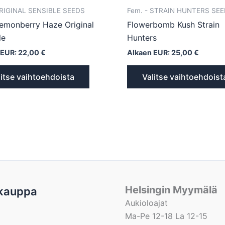
ORIGINAL SENSIBLE SEEDS
Fem. - STRAIN HUNTERS SE
emonberry Haze Original
Flowerbomb Kush Strain
le
Hunters
 EUR:
22,00
€
Alkaen EUR:
25,00
€
litse vaihtoehdoista
Valitse vaihtoehdoist
Helsingin Myymälä
kauppa
Aukioloajat
Ma-Pe 12-18 La 12-15