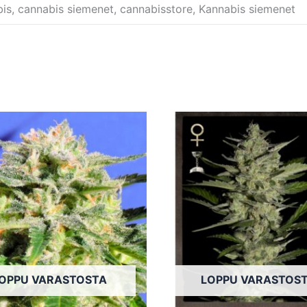
, cannabis siemenet, cannabisstore, Kannabis siemenet
Tällä
tuotteella
on
useampi
muunnelma.
Voit
tehdä
valinnat
tuotteen
OPPU VARASTOSTA
LOPPU VARASTOS
sivulla.