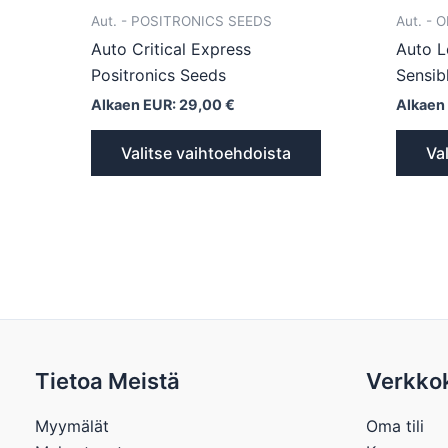
Aut. - POSITRONICS SEEDS
Aut. - 
Auto Critical Express
Auto L
Positronics Seeds
Sensib
Alkaen EUR:
29,00
€
Alkaen
Valitse vaihtoehdoista
Va
Tietoa Meistä
Verkko
Myymälät
Oma tili