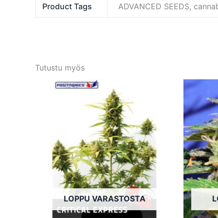
Product Tags
ADVANCED SEEDS, cannabis
Tutustu myös
Tällä
tuotteella
on
useampi
muunnelma.
Voit
tehdä
valinnat
tuotteen
LOPPU VARASTOSTA
L
sivulla.