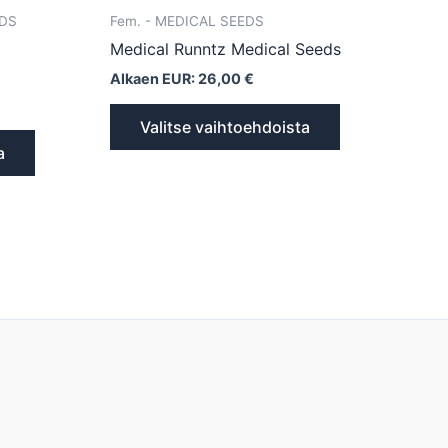
EDS
Fem. - MEDICAL SEEDS
Medical Runntz Medical Seeds
Alkaen EUR:
26,00
€
Valitse vaihtoehdoista
a