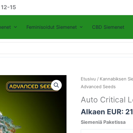
 12-15
menet
Feminisoidut Siemenet
CBD Siemenet
Auto
Etusivu
/
Kannabiksen Si
Critical
Advanced Seeds
Lemon
Auto Critica
CBD
Advanced
Alkaen EUR:
2
Seeds
Siemeniä Paketissa
määrä