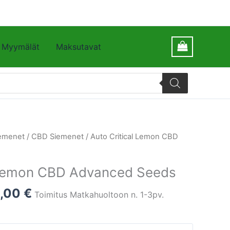
Myymälät
Maksutavat
emenet
/
CBD Siemenet
/ Auto Critical Lemon CBD
l Lemon CBD Advanced Seeds
1,00
€
Toimitus Matkahuoltoon n. 1-3pv.