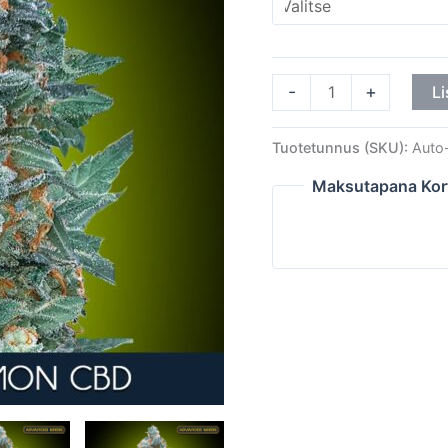
-
+
Li
Tuotetunnus (SKU):
Auto
Maksutapana Kor