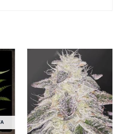
Tällä
Tällä
tuotteella
tuotteella
on
on
useampi
useampi
muunnelma.
muunnelma.
Voit
Voit
tehdä
tehdä
valinnat
valinnat
tuotteen
tuotteen
TA
sivulla.
sivulla.