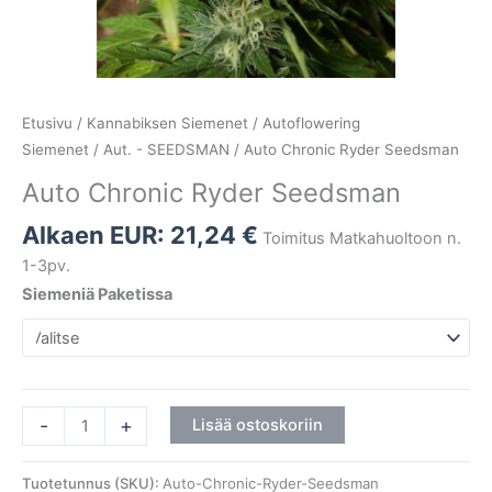
Etusivu
/
Kannabiksen Siemenet
/
Autoflowering
Siemenet
/
Aut. - SEEDSMAN
/ Auto Chronic Ryder Seedsman
Auto Chronic Ryder Seedsman
Alkaen EUR:
21,24
€
Toimitus Matkahuoltoon n.
1-3pv.
Siemeniä Paketissa
-
+
Lisää ostoskoriin
Tuotetunnus (SKU):
Auto-Chronic-Ryder-Seedsman