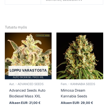
Tutustu myös
Tällä
Tällä
tuotteella
tuotte
on
on
useampi
usea
muunnelma.
muun
Voit
Voit
tehdä
tehd
LOPPU VARASTOSTA
valinnat
valin
tuotteen
tuott
Aut. - ADVANCED SEEDS
Fem. - KANNABIA SEEDS
sivulla.
sivull
Advanced Seeds Auto
Mimosa Dream
Biodiesel Mass XXL
Kannabia Seeds
Alkaen EUR:
21,00
€
Alkaen EUR:
29,00
€