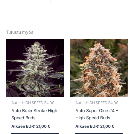
Tutustu myös
Tällä
Tällä
tuotteella
tuotte
on
on
useampi
usea
muunnelma.
muun
Voit
Voit
tehdä
tehd
valinnat
valin
tuotteen
tuott
Aut. - HIGH SPEED BUDS
Aut. - HIGH SPEED BUDS
sivulla.
sivull
Auto Brain Stroke High
Auto Super Glue #4 –
Speed Buds
High Speed Buds
Alkaen EUR:
21,00
€
Alkaen EUR:
21,00
€