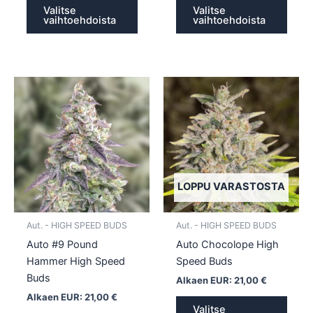
Valitse
Valitse
vaihtoehdoista
vaihtoehdoista
Tällä
Tällä
tuotteella
tuotte
on
on
useampi
usea
muunnelma.
muun
Voit
Voit
tehdä
tehd
LOPPU VARASTOSTA
valinnat
valin
tuotteen
tuott
Aut. - HIGH SPEED BUDS
Aut. - HIGH SPEED BUDS
sivulla.
sivull
Auto #9 Pound
Auto Chocolope High
Hammer High Speed
Speed Buds
Buds
Alkaen EUR:
21,00
€
Alkaen EUR:
21,00
€
Valitse