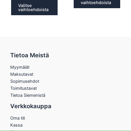
vaihtoehdoista
Valitse
vaihtoehdoista
Tietoa Meistä
Myymälät
Maksutavat
Sopimusehdot
Toimitustavat
Tietoa Siemenistä
Verkkokauppa
Oma tili
Kassa