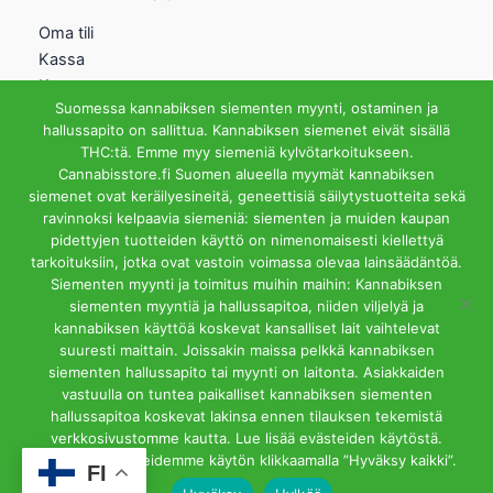
Oma tili
Kassa
Kauppa
Suomessa kannabiksen siementen myynti, ostaminen ja
Ostoskori
hallussapito on sallittua. Kannabiksen siemenet eivät sisällä
Helsingin Myymälä
THC:tä. Emme myy siemeniä kylvötarkoitukseen.
Cannabisstore.fi Suomen alueella myymät kannabiksen
Aukioloajat
siemenet ovat keräilyesineitä, geneettisiä säilytystuotteita sekä
Ma-Pe 12-18 La 12-15
ravinnoksi kelpaavia siemeniä: siementen ja muiden kaupan
Riihipellonkuja 3, 00390
pidettyjen tuotteiden käyttö on nimenomaisesti kiellettyä
Helsinki
tarkoituksiin, jotka ovat vastoin voimassa olevaa lainsäädäntöä.
info@cannabisstore.fi
Siementen myynti ja toimitus muihin maihin: Kannabiksen
siementen myyntiä ja hallussapitoa, niiden viljelyä ja
kannabiksen käyttöä koskevat kansalliset lait vaihtelevat
suuresti maittain. Joissakin maissa pelkkä kannabiksen
siementen hallussapito tai myynti on laitonta. Asiakkaiden
vastuulla on tuntea paikalliset kannabiksen siementen
hallussapitoa koskevat lakinsa ennen tilauksen tekemistä
Cannabisstore.fi | Kannabiksen Siemeniä Verkkokaupasta ja
verkkosivustomme kautta. Lue lisää evästeiden käytöstä.
Kivijalkamyymälästä. Helsinki
Hyväksyt evästeidemme käytön klikkaamalla ”Hyväksy kaikki”.
FI