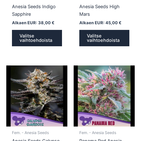
sivulla.
sivull
Anesia Seeds Indigo
Anesia Seeds High
Sapphire
Mars
Alkaen EUR:
38,00
€
Alkaen EUR:
45,00
€
Valitse
Valitse
vaihtoehdoista
vaihtoehdoista
Tällä
tuotte
on
usea
muun
Voit
tehd
valin
tuott
Fem. - Anesia Seeds
Fem. - Anesia Seeds
sivull
Anesia Seeds Calypso
Panama Red Anesia