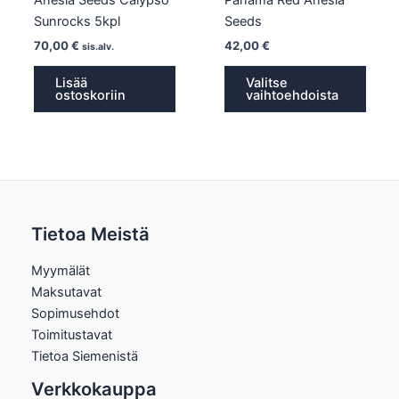
Sunrocks 5kpl
Seeds
70,00
€
42,00
€
sis.alv.
Lisää
Valitse
ostoskoriin
vaihtoehdoista
Tietoa Meistä
Myymälät
Maksutavat
Sopimusehdot
Toimitustavat
Tietoa Siemenistä
Verkkokauppa