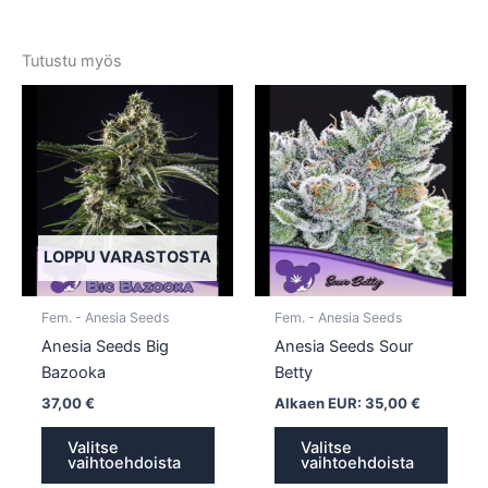
Tutustu myös
Tällä
Tällä
tuotteella
tuotte
on
on
useampi
usea
muunnelma.
muun
Voit
Voit
tehdä
tehd
LOPPU VARASTOSTA
valinnat
valin
tuotteen
tuott
Fem. - Anesia Seeds
Fem. - Anesia Seeds
sivulla.
sivull
Anesia Seeds Big
Anesia Seeds Sour
Bazooka
Betty
37,00
€
Alkaen EUR:
35,00
€
Valitse
Valitse
vaihtoehdoista
vaihtoehdoista