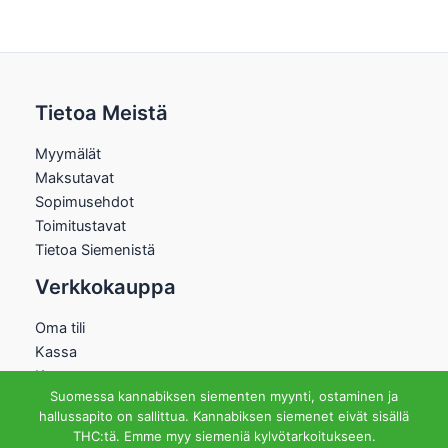
Tietoa Meistä
Myymälät
Maksutavat
Sopimusehdot
Toimitustavat
Tietoa Siemenistä
Verkkokauppa
Oma tili
Kassa
Kauppa
Suomessa kannabiksen siementen myynti, ostaminen ja
Ostoskori
hallussapito on sallittua. Kannabiksen siemenet eivät sisällä
Helsingin Myymälä
THC:tä. Emme myy siemeniä kylvötarkoitukseen.