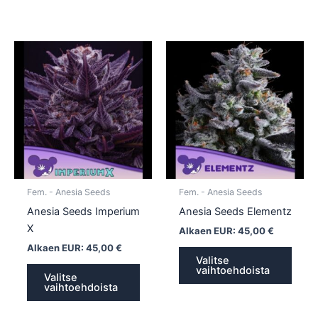
Tällä
Tällä
tuotteella
tuotte
on
on
useampi
usea
muunnelma.
muun
Voit
Voit
tehdä
tehd
valinnat
valin
tuotteen
tuott
Fem. - Anesia Seeds
Fem. - Anesia Seeds
sivulla.
sivull
Anesia Seeds Imperium
Anesia Seeds Elementz
X
Alkaen EUR:
45,00
€
Alkaen EUR:
45,00
€
Valitse
vaihtoehdoista
Valitse
vaihtoehdoista