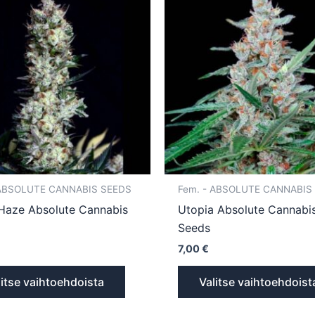
tuotteella
on
useampi
muunnelma.
Voit
tehdä
valinnat
tuotteen
sivulla.
 ABSOLUTE CANNABIS SEEDS
Fem. - ABSOLUTE CANNABIS
 Haze Absolute Cannabis
Utopia Absolute Cannabi
Seeds
7,00
€
litse vaihtoehdoista
Valitse vaihtoehdoist