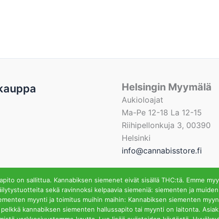
Helsingin Myymälä
kauppa
Aukioloajat
Ma-Pe 12-18 La 12-15
Riihipellonkuja 3, 00390
Helsinki
info@cannabisstore.fi
ito on sallittua. Kannabiksen siemenet eivät sisällä THC:tä. Emme myy
ilytystuotteita sekä ravinnoksi kelpaavia siemeniä: siementen ja muiden
iementen myynti ja toimitus muihin maihin: Kannabiksen siementen myynti
fi | Kannabiksen Siemeniä Verkkokaupasta ja Kivijalkamyymä
ssa pelkkä kannabiksen siementen hallussapito tai myynti on laitonta. Asi