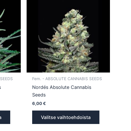
tuotteella
tuotteella
on
on
useampi
useampi
muunnelma.
muunnelma.
Voit
Voit
tehdä
tehdä
valinnat
valinnat
tuotteen
tuotteen
sivulla.
sivulla.
 SEEDS
Fem. - ABSOLUTE CANNABIS SEEDS
s
Nordés Absolute Cannabis
Seeds
6,00
€
a
Valitse vaihtoehdoista