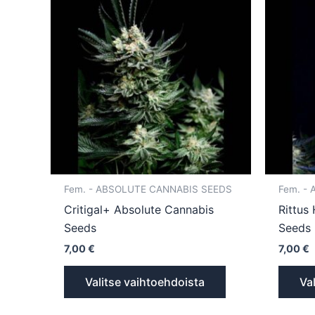
tuotteella
on
useampi
muunnelma.
Voit
tehdä
valinnat
tuotteen
sivulla.
Fem. - ABSOLUTE CANNABIS SEEDS
Fem. -
Critigal+ Absolute Cannabis
Rittus
Seeds
Seeds
7,00
€
7,00
€
Valitse vaihtoehdoista
Va