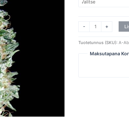
-
+
Li
Tuotetunnus (SKU):
A-Ab
Maksutapana Kor