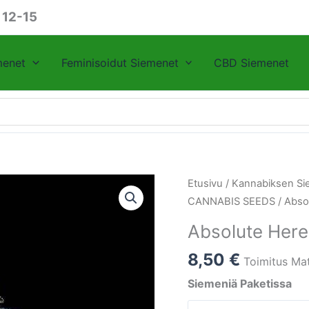
 12-15
menet
Feminisoidut Siemenet
CBD Siemenet
Absolute
Etusivu
/
Kannabiksen Si
Herer
CANNABIS SEEDS
/ Abso
Absolute
Absolute Here
Cannabis
Seeds
8,50
€
Toimitus Mat
määrä
Siemeniä Paketissa