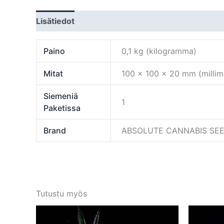
Lisätiedot
Paino
0,1 kg (kilogramma)
Mitat
100 × 100 × 20 mm (millime
Siemeniä
1
Paketissa
Brand
ABSOLUTE CANNABIS SE
Tutustu myös
Tällä