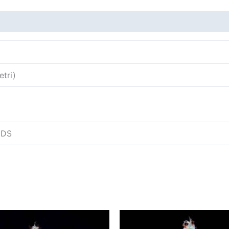
tri)
EDS
Tällä