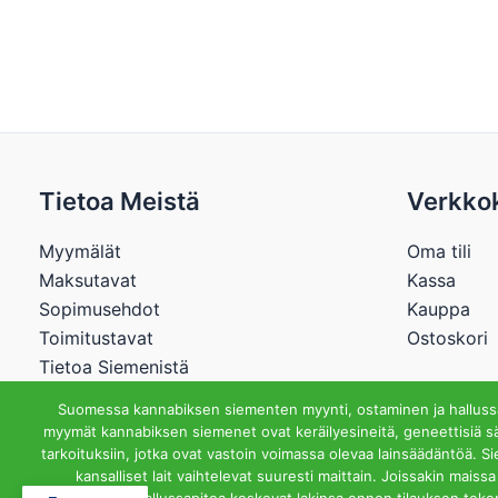
Tietoa Meistä
Verkko
Myymälät
Oma tili
Maksutavat
Kassa
Sopimusehdot
Kauppa
Toimitustavat
Ostoskori
Tietoa Siemenistä
Suomessa kannabiksen siementen myynti, ostaminen ja hallussap
myymät kannabiksen siemenet ovat keräilyesineitä, geneettisiä sä
tarkoituksiin, jotka ovat vastoin voimassa olevaa lainsäädäntöä. S
Cannabisstore.
kansalliset lait vaihtelevat suuresti maittain. Joissakin mai