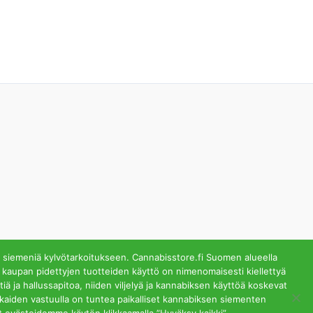
 siemeniä kylvötarkoitukseen. Cannabisstore.fi Suomen alueella
 kaupan pidettyjen tuotteiden käyttö on nimenomaisesti kiellettyä
ä ja hallussapitoa, niiden viljelyä ja kannabiksen käyttöä koskevat
lästä. Helsinki
akkaiden vastuulla on tuntea paikalliset kannabiksen siementen